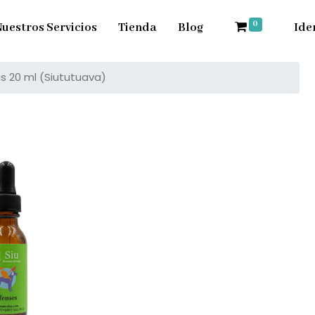
0
uestros Servicios
Tienda
Blog
Ide
s 20 ml (Siututuava)