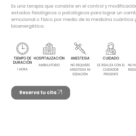
Es una terapia que consiste en el control y modificació
estados fisiológicos o patológicos para lograr un cam
emocional o físico por medio de la medicina cuántica 
bioenergética.
TIEMPO DE
HOSPITALIZACIÓN
ANESTESIA
CUIDADO
DURACIÓN
AMBULATORIO
NO REQUIERE
SE REALIZA CON EL
NO N
1 HORA
ANESTESIA NI
CUIDADOR
REDU
SEDACIÓN
PRESENTE
Reserva tu cita